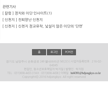
뉴
색
관련기사
[ 칼럼 ] 정치와 이단 인사이트(1)
[ 신천지 ] 진퇴양난 신천지
[ 신천지 ] 신천지 정교유착, 낯설지 않은 이단의 ‘단면’
홈
로그인
PC버전
경기도 남양주시 순화궁로 249 별내파라곤 M1215
| 사업자등록번호 : 216-02-
64845
편집인, 청소년보호책임자:탁지일 | 발행인 : 탁지원
830-4455
830-4458
hd4391@hdjongkyo.co.kr
TEL : 031)
| FAX : 031)
| 이메일 :
Copyrightⓒ 2016 hdjongkyo. All right reserved