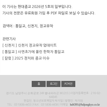
뉴
색
이 기사는 현대종교 2026년 5호의 일부입니다.
기사의 전문은 유료회원 가입 후 PDF 파일로 보실 수 있습니다.
검색어 : 통일교, 신천지, 정교유착
관련기사
[ 신천지 ] 신천지 정교유착 업데이트
[ 통일교 ] 사면초가에 몰린 한학자 통일교
[ 칼럼 ] 2025 정치와 종교 이슈
홈
로그인
PC버전
경기도 남양주시 순화궁로 249 별내파라곤 M1215
| 사업자등록번호 : 216-02-
64845
편집인, 청소년보호책임자:탁지일 | 발행인 : 탁지원
830-4455
830-4458
hd4391@hdjongkyo.co.kr
TEL : 031)
| FAX : 031)
| 이메일 :