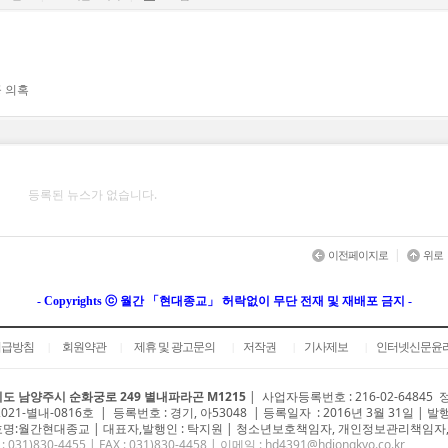
 의혹
등록된 뉴스가 없습니다.
|
이전페이지로
위로
- Copyrights ⓒ 월간 「현대종교」 허락없이 무단 전재 및 재배포 금지 -
취급방침
회원약관
제휴 및 광고문의
저작권
기사제보
인터넷신문윤
|
|
|
|
|
도 남양주시 순화궁로 249 별내파라곤 M1215
|
사업자등록번호 : 216-02-64845
2021-별내-0816호 | 등록번호 : 경기, 아53048 | 등록일자 : 2016년 3월 31일 | 발
명:월간현대종교 | 대표자,발행인 : 탁지원 | 청소년보호책임자, 개인정보관리책임자,
 : 031)
830-4455
| FAX : 031)830-4458 | 이메일 :
hd4391@hdjongkyo.co.kr