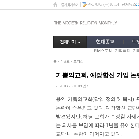
편집 08.07 (금) 10 : 34
전체뉴스
2
즐겨찾기추가
커버스토리
기획특집
기
홈
>
과월호
>
포커스
기쁨의교회, 예장합신 가입 논
2026.03.26 10:09 입력
용인 기쁨의교회(담임 정의호 목사) 
논란이 증폭되고 있다. 예장합신 교단은
발견됐지만, 해당 교회가 수정할 자세
는 의사를 보임에 따라 1년을 유예한
교단 내 논란이 이어지고 있다.