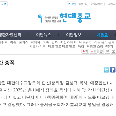
로그인
0,149
회원가입
마이페이지
고객센터
획취재
이슈
포커스
피해자
미혹
만화
예방과 대처
네트워크
러브 유어 셀프
치유와 회복
바로 알고 바로 믿고
특집
탁명환 소장 30주기
란 증폭
관련 대한예수교장로회 합신(총회장 김성규 목사, 예장합신) 내
 지난 2025년 총회에서 정의호 목사에 대해 “심각한 이단성이
가 되어 있고 이단사이비대책위원회(이대위)의 지도를 따르겠다
다”고 결정했다. 그러나 중서울노회가 기쁨의교회 영입을 결정해