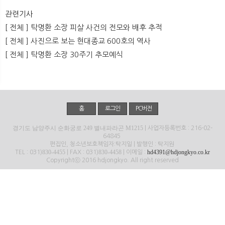
뉴
색
관련기사
[ 전체 ] 탁명환 소장 피살 사건의 전모와 배후 추적
[ 전체 ] 사진으로 보는 현대종교 600호의 역사
[ 전체 ] 탁명환 소장 30주기 추모예식
홈
로그인
PC버전
경기도 남양주시 순화궁로 249 별내파라곤 M1215
| 사업자등록번호 : 216-02-
64845
편집인, 청소년보호책임자:탁지일 | 발행인 : 탁지원
830-4455
830-4458
hd4391@hdjongkyo.co.kr
TEL : 031)
| FAX : 031)
| 이메일 :
Copyrightⓒ 2016 hdjongkyo. All right reserved