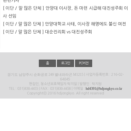
관련기사
뉴
색
[ 이단 / 말 많은 단체 ] 안양대 이사장, 돈 마련 시급해 대진성주회 이
사 선임
[ 이단 / 말 많은 단체 ] 안양대학교 사태, 이사장 해명에도 불신 여전
[ 이단 / 말 많은 단체 ] 대순진리회 vs 대진성주회
홈
로그인
PC버전
경기도 남양주시 순화궁로 249 별내파라곤 M1215
| 사업자등록번호 : 216-02-
64845
편집인, 청소년보호책임자:탁지일 | 발행인 : 탁지원
830-4455
830-4458
hd4391@hdjongkyo.co.kr
TEL : 031)
| FAX : 031)
| 이메일 :
Copyrightⓒ 2016 hdjongkyo. All right reserved