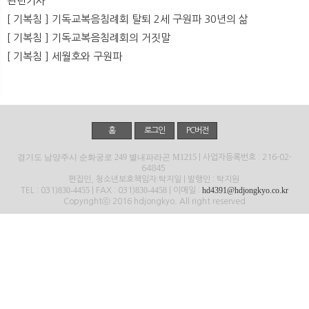
관련기사
뉴
색
[ 기복침 ] 기독교복음침례회 탈퇴 2세 구원파 30년의 삶
[ 기복침 ] 기독교복음침례회의 거짓말
[ 기복침 ] 세월호와 구원파
홈
로그인
PC버전
경기도 남양주시 순화궁로 249 별내파라곤 M1215
| 사업자등록번호 : 216-02-
64845
편집인, 청소년보호책임자:탁지일 | 발행인 : 탁지원
830-4455
830-4458
hd4391@hdjongkyo.co.kr
TEL : 031)
| FAX : 031)
| 이메일 :
Copyrightⓒ 2016 hdjongkyo. All right reserved