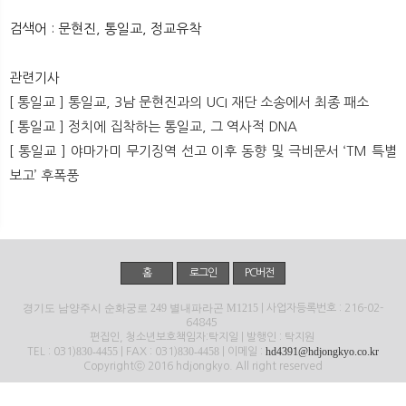
뉴
색
검색어 : 문현진, 통일교, 정교유착
관련기사
[ 통일교 ] 통일교, 3남 문현진과의 UCI 재단 소송에서 최종 패소
[ 통일교 ] 정치에 집착하는 통일교, 그 역사적 DNA
[ 통일교 ] 야마가미 무기징역 선고 이후 동향 및 극비문서 ‘TM 특별
보고’ 후폭풍
홈
로그인
PC버전
경기도 남양주시 순화궁로 249 별내파라곤 M1215
| 사업자등록번호 : 216-02-
64845
편집인, 청소년보호책임자:탁지일 | 발행인 : 탁지원
830-4455
830-4458
hd4391@hdjongkyo.co.kr
TEL : 031)
| FAX : 031)
| 이메일 :
Copyrightⓒ 2016 hdjongkyo. All right reserved