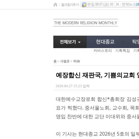
편집 08.07 (금) 10 : 34
전체뉴스
2
즐겨찾기추가
커버스토리
기획특집
기
홈
>
과월호
>
이슈
예장합신 재판국, 기쁨의교회 
2026.04.27 15:23 입력
대한예수교장로회 합신*총회장 김성규
표가 찍혔다. 중서울노회, 교수회, 
영입 찬반에 대한 교단 이대위와 중서
이 기사는 현대종교 2026년 5호의 일