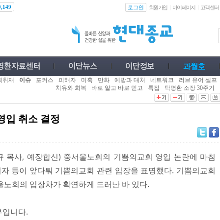
로그인
0,149
회원가입
마이페이지
고객센터
획취재
이슈
포커스
피해자
미혹
만화
예방과 대처
네트워크
러브 유어 셀프
치유와 회복
바로 알고 바로 믿고
특집
탁명환 소장 30주기
영입 취소 결정
 목사, 예장합신) 중서울노회의 기쁨의교회 영입 논란에 마침
목회자 등이 앞다퉈 기쁨의교회 관련 입장을 표명했다. 기쁨의교회
울노회의 입장차가 확연하게 드러난 바 있다.
부입니다.