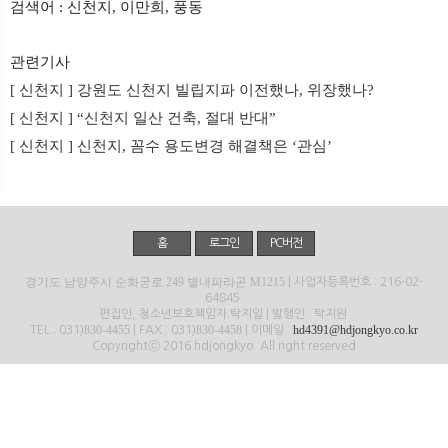
검색어 : 신천지, 이만희, 풍동
뉴
색
관련기사
[ 신천지 ] 강원도 신천지 빌립지파 이전했나, 위장했나?
[ 신천지 ] “신천지 일산 건축, 절대 반대”
[ 신천지 ] 신천지, 꼼수 용도변경 해결책은 ‘관심’
홈
로그인
PC버전
경기도 남양주시 순화궁로 249 별내파라곤 M1215
| 사업자등록번호 : 216-02-
64845
편집인, 청소년보호책임자:탁지일 | 발행인 : 탁지원
830-4455
830-4458
hd4391@hdjongkyo.co.kr
TEL : 031)
| FAX : 031)
| 이메일 :
Copyrightⓒ 2016 hdjongkyo. All right reserved