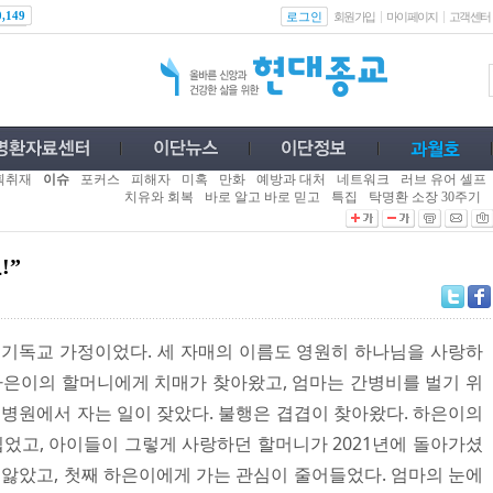
로그인
0,149
회원가입
마이페이지
고객센터
획취재
이슈
포커스
피해자
미혹
만화
예방과 대처
네트워크
러브 유어 셀프
치유와 회복
바로 알고 바로 믿고
특집
탁명환 소장 30주기
!”
 기독교 가정이었다. 세 자매의 이름도 영원히 하나님을 사랑하
 하은이의 할머니에게 치매가 찾아왔고, 엄마는 간병비를 벌기 위
 병원에서 자는 일이 잦았다. 불행은 겹겹이 찾아왔다. 하은이의
입었고, 아이들이 그렇게 사랑하던 할머니가 2021년에 돌아가셨
 앓았고, 첫째 하은이에게 가는 관심이 줄어들었다. 엄마의 눈에