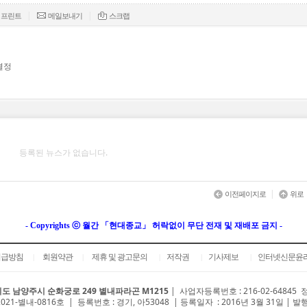
|
|
프린트
메일보내기
스크랩
결정
등록된 뉴스가 없습니다.
|
이전페이지로
위로
- Copyrights ⓒ 월간 「현대종교」 허락없이 무단 전재 및 재배포 금지 -
취급방침
회원약관
제휴 및 광고문의
저작권
기사제보
인터넷신문윤
|
|
|
|
|
도 남양주시 순화궁로 249 별내파라곤 M1215
|
사업자등록번호 : 216-02-64845
2021-별내-0816호 | 등록번호 : 경기, 아53048 | 등록일자 : 2016년 3월 31일 | 발