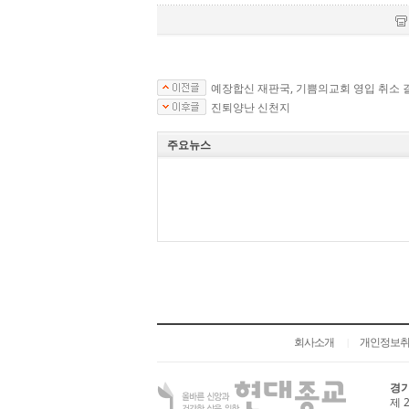
예장합신 재판국, 기쁨의교회 영입 취소 
진퇴양난 신천지
주요뉴스
회사소개
개인정보
|
경기
제 