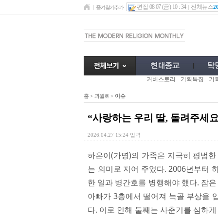
편집 08.07 (금) 10 : 34
전체뉴스
2
즐겨찾기추가
커버스토리
기획특집
기
홈
>
과월호
>
이슈
“사랑하는 우리 딸, 돌려주세요
2026.04.27 15:24 입력
하은이(가명)의 가족은 지극히 평범한
는 의미로 지어 주었다. 2006년부터
한 일과 병간호를 병행해야 했다. 잠은
아빠가 3층에서 떨어져 늑골 부상을 
다. 이로 인해 둘째는 사춘기를 심하게