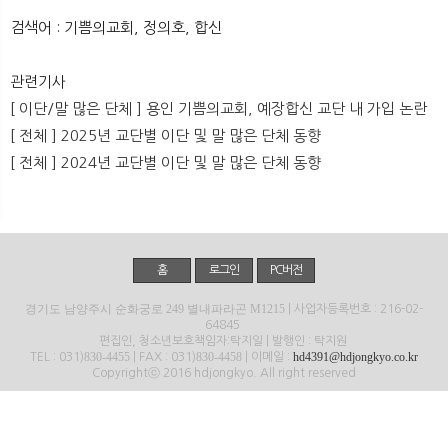
뉴
색
검색어 : 기쁨의교회, 정의호, 합신
관련기사
[ 이단/말 많은 단체 ] 용인 기쁨의교회, 예장합신 교단 내 가입 논란
[ 전체 ] 2025년 교단별 이단 및 말 많은 단체 동향
[ 전체 ] 2024년 교단별 이단 및 말 많은 단체 동향
홈
로그인
PC버전
경기도 남양주시 순화궁로 249 별내파라곤 M1215
| 사업자등록번호 : 216-02-
64845
편집인, 청소년보호책임자:탁지일 | 발행인 : 탁지원
830-4455
830-4458
hd4391@hdjongkyo.co.kr
TEL : 031)
| FAX : 031)
| 이메일 :
Copyrightⓒ 2016 hdjongkyo. All right reserved