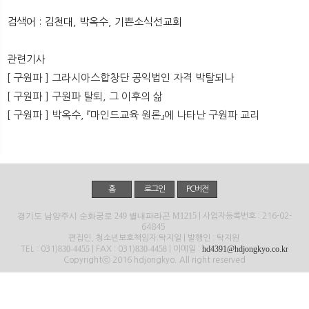
뉴
색
검색어 : 김천대, 박옥수, 기쁜소식선교회
관련기사
[ 구원파 ] 그라시아스합창단 공익법인 자격 박탈되나
[ 구원파 ] 구원파 탈퇴, 그 이후의 삶
[ 구원파 ] 박옥수, 『마인드교육 원론』에 나타난 구원파 교리
홈
로그인
PC버전
경기도 남양주시 순화궁로 249 별내파라곤 M1215
| 사업자등록번호 : 216-02-
64845
편집인, 청소년보호책임자:탁지일 | 발행인 : 탁지원
830-4455
830-4458
hd4391@hdjongkyo.co.kr
TEL : 031)
| FAX : 031)
| 이메일 :
Copyrightⓒ 2016 hdjongkyo. All right reserved