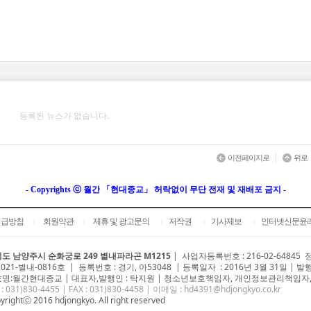
등록된 뉴스가 없습니다.
|
이전페이지로
위로
- Copyrights ⓒ 월간 「현대종교」 허락없이 무단 전재 및 재배포 금지 -
취급방침
회원약관
제휴 및 광고문의
저작권
기사제보
인터넷신문윤
|
|
|
|
|
도 남양주시 순화궁로 249 별내파라곤 M1215
|
사업자등록번호 : 216-02-64845
2021-별내-0816호 | 등록번호 : 경기, 아53048 | 등록일자 : 2016년 3월 31일 | 발
명:월간현대종교 | 대표자,발행인 : 탁지원 | 청소년보호책임자, 개인정보관리책임자,
 : 031)
830-4455
| FAX : 031)830-4458 | 이메일 :
hd4391@hdjongkyo.co.kr
yrightⓒ 2016 hdjongkyo. All right reserved