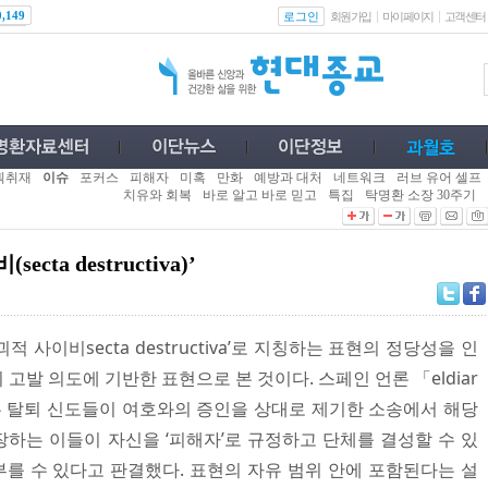
로그인
0,149
회원가입
마이페이지
고객센터
획취재
이슈
포커스
피해자
미혹
만화
예방과 대처
네트워크
러브 유어 셀프
치유와 회복
바로 알고 바로 믿고
특집
탁명환 소장 30주기
a destructiva)’
사이비secta destructiva’로 지칭하는 표현의 정당성을 인
고발 의도에 기반한 표현으로 본 것이다. 스페인 언론 「eldiar
은 탈퇴 신도들이 여호와의 증인을 상대로 제기한 소송에서 해당
하는 이들이 자신을 ‘피해자’로 규정하고 단체를 결성할 수 있
 부를 수 있다고 판결했다. 표현의 자유 범위 안에 포함된다는 설