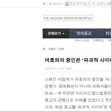
편집 08.07 (금) 10 : 34
전체뉴스
2
즐겨찾기추가
커버스토리
기획특집
기
홈
>
과월호
>
이슈
여호와의 증인은 ‘파괴적 사이비(sect
2026.05.27 11:07 입력
스페인 사법부가 여호와의 증인을 ‘파괴적 
정했다. 명예훼손이 아니라 피해자들의 
io.es」에 따르면 마드리드항소법원
종교의 관행으로 피해를 입었다고 주장
으며, 해당 종교를 ‘파괴적 사이비’로