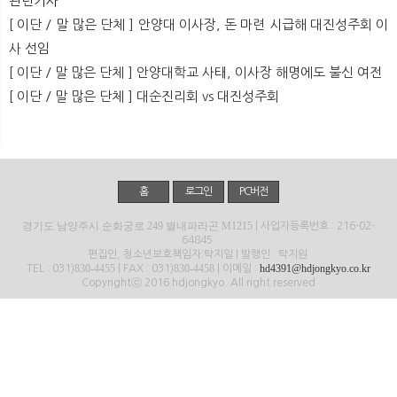
관련기사
뉴
색
[ 이단 / 말 많은 단체 ] 안양대 이사장, 돈 마련 시급해 대진성주회 이
사 선임
[ 이단 / 말 많은 단체 ] 안양대학교 사태, 이사장 해명에도 불신 여전
[ 이단 / 말 많은 단체 ] 대순진리회 vs 대진성주회
홈
로그인
PC버전
경기도 남양주시 순화궁로 249 별내파라곤 M1215
| 사업자등록번호 : 216-02-
64845
편집인, 청소년보호책임자:탁지일 | 발행인 : 탁지원
830-4455
830-4458
hd4391@hdjongkyo.co.kr
TEL : 031)
| FAX : 031)
| 이메일 :
Copyrightⓒ 2016 hdjongkyo. All right reserved