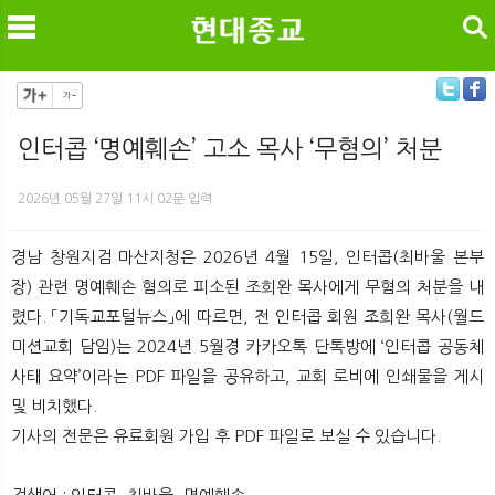
검색
인터콥 ‘명예훼손’ 고소 목사 ‘무혐의’ 처분
메
검
2026년 05월 27일 11시 02분 입력
경남 창원지검 마산지청은 2026년 4월 15일, 인터콥(최바울 본부
장) 관련 명예훼손 혐의로 피소된 조희완 목사에게 무혐의 처분을 내
렸다. 「기독교포털뉴스」에 따르면, 전 인터콥 회원 조희완 목사(월드
미션교회 담임)는 2024년 5월경 카카오톡 단톡방에 ‘인터콥 공동체
사태 요약’이라는 PDF 파일을 공유하고, 교회 로비에 인쇄물을 게시
및 비치했다.
기사의 전문은 유료회원 가입 후 PDF 파일로 보실 수 있습니다.