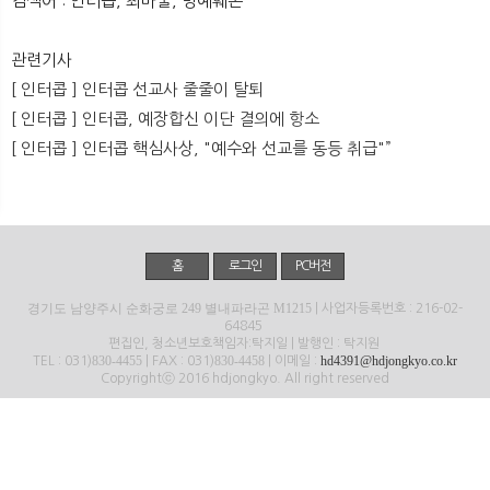
검색어 : 인터콥, 최바울, 명예훼손
뉴
색
관련기사
[ 인터콥 ] 인터콥 선교사 줄줄이 탈퇴
[ 인터콥 ] 인터콥, 예장합신 이단 결의에 항소
[ 인터콥 ] 인터콥 핵심사상, "예수와 선교를 동등 취급"”
홈
로그인
PC버전
경기도 남양주시 순화궁로 249 별내파라곤 M1215
| 사업자등록번호 : 216-02-
64845
편집인, 청소년보호책임자:탁지일 | 발행인 : 탁지원
830-4455
830-4458
hd4391@hdjongkyo.co.kr
TEL : 031)
| FAX : 031)
| 이메일 :
Copyrightⓒ 2016 hdjongkyo. All right reserved