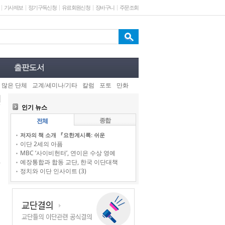
기사제보
정기구독신청
유료회원신청
장바구니
주문조회
 많은 단체
교계/세미나/기타
칼럼
포토
만화
인기 뉴스
종합
전체
저자의 책 소개 『요한계시록: 쉬운
이단 2세의 아픔
MBC ‘사이비헌터’, 연이은 수상 영예
예장통합과 합동 교단, 한국 이단대책
정치와 이단 인사이트 (3)