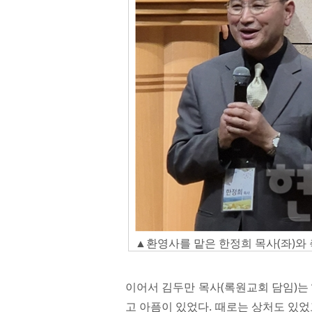
▲환영사를 맡은 한정희 목사(좌)와 
이어서 김두만 목사(록원교회 담임)는 
고 아픔이 있었다. 때로는 상처도 있었