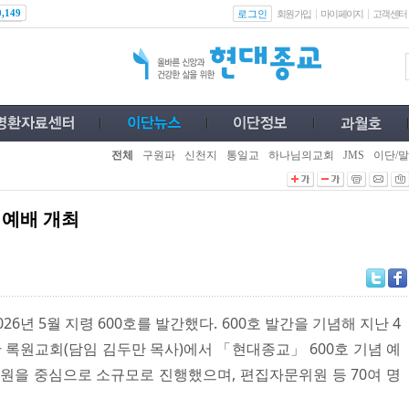
로그인
0,149
회원가입
마이페이지
고객센터
전체
구원파
신천지
통일교
하나님의교회
JMS
이단/말
 예배 개최
26년 5월 지령 600호를 발간했다. 600호 발간을 기념해 지난 4
한 록원교회(담임 김두만 목사)에서 「현대종교」 600호 기념 예
회원을 중심으로 소규모로 진행했으며, 편집자문위원 등 70여 명