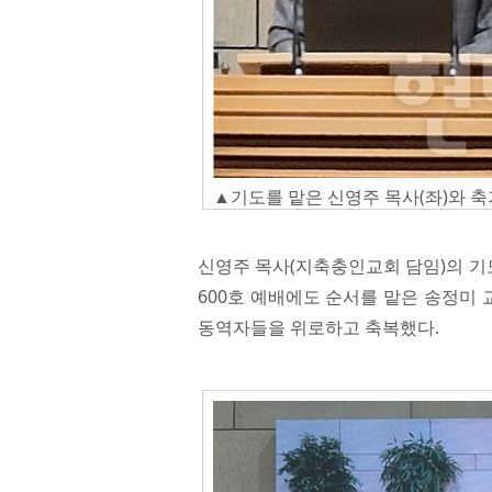
▲기도를 맡은 신영주 목사(좌)와 축
신영주 목사(지축충인교회 담임)의 기
600호 예배에도 순서를 맡은 송정미
동역자들을 위로하고 축복했다.