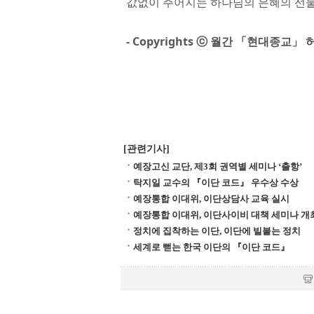
값없이 주어지는 하나님의 은혜의 선물
- Copyrights ⓒ 월간 「현대종교
[관련기사]
예장고신 교단, 제3회 권역별 세미나 ‘출항’
탁지일 교수의 『이단 코드』 우수상 수상
예장통합 이대위, 이단상담사 교육 실시
예장통합 이대위, 이단사이비 대책 세미나 개
정치에 집착하는 이단, 이단에 빌붙는 정치
세계로 뻗는 한국 이단의 『이단 코드』