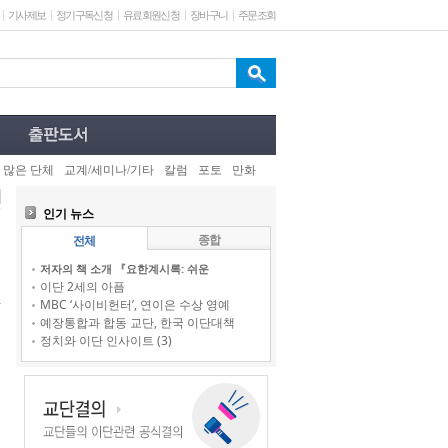
기사제보
정기구독신청
유료회원신청
장바구니
주문조회
 많은 단체
교계/세미나/기타
칼럼
포토
만화
인기 뉴스
종합
전체
저자의 책 소개 『요한계시록: 쉬운
이단 2세의 아픔
MBC ‘사이비헌터’, 연이은 수상 영예
예장통합과 합동 교단, 한국 이단대책
정치와 이단 인사이트 (3)