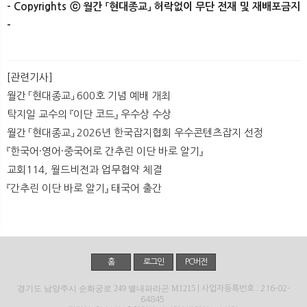
- Copyrights ⓒ 월간 「현대종교」 허락없이 무단 전재 및 재배포금지
-​ ​
[관련기사]
월간 「현대종교」 600호 기념 예배 개최
탁지일 교수의 『이단 코드』 우수상 수상
월간 「현대종교」 2026년 한국잡지협회 우수콘텐츠잡지 선정
『한국어·영어·중국어로 간추린 이단 바로 알기』
교회114, 월드비전과 업무협약 체결
『간추린 이단 바로 알기』 태국어 출간
홈
로그인
PC버전
경기도 남양주시 순화궁로 249 별내파라곤 M1215
| 사업자등록번호 : 216-02-
64845