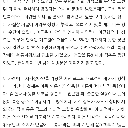
이다. 지속적인 헌금 요구와 잦은 수련회·집회 참석으로 부담을 느낀
뒤 더 이상 출석하지 않겠다는 의사를 분명히 밝혔음에도, 교회 측은
반복적으로 차량을 보내 집 앞까지 찾아왔다. 앞을 보지 못하는 성도
는 사실상 거절이 어려운 상황에 놓였고, 홀로 집에 있을 때는 더욱 방
어 수단이 없었다. 아들은 이단임을 인지하고 일찍이 이탈했으나, 성
도는 외부와 단절된 기도원에 머물며 4박 5일간 귀가하지 못한 경험
까지 겪었다. 이후 산소망선교회의 권면과 주변 조력자의 개입, 특히
장애인 활동지원사의 단호한 거절 의사 전달을 통해서야 접촉은 중단
되었고, 현재까지 1년 넘게 재방문은 이뤄지지 않고 있다.
이 사례에는 시각장애인을 겨냥한 이단 포교의 대표적인 세 가지 방식
이 드러난다. 첫째는 이동 의존성을 악용한 이른바 ‘비자발적 동행’이
다. 길 안내나 생활 보조를 명분으로 접근한 뒤, 충분한 설명이나 동의
없이 특정 장소로 이동시키는 방식이다. 시각 정보가 차단된 상태에서
의 강제적 이동은 극도의 심리적 고립을 유발하며, 이 과정에서 가해
자는 의존 관계를 의도적으로 고착시킨다. 이는 법적으로 감금이나 약
취·유인의 소지가 있음에도 ‘봉사’라는 외피로 인해 문제화되지 않는