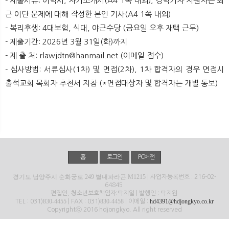
- 제출서류: 이력서, 자기소개서(A4 1쪽 내외), 경력기자 지원자는 최
뉴
색
근 이단 문제에 대해 작성한 본인 기사(A4 1쪽 내외)​
- 복리후생: 4대보험, 식대, 야근수당 (금요일 오후 재택 근무)
- 제출기간: 2026년 3월 31일(화)까지
- 제 출 처: rlawjdtn@hanmail.net (이메일 접수)
- 심사방법: 서류심사(1차) 및 면접(2차), 1차 합격자의 경우 면접시
출석교회 목회자 추천서 지참 (*면접대상자 및 합격자는 개별 통보)​
홈
로그인
PC버전
경기도 남양주시 순화궁로 249 별내파라곤 M1215
| 사업자등록번호 : 216-02-
64845
편집인, 청소년보호책임자:탁지일 | 발행인 : 탁지원
830-4455
830-4458
hd4391@hdjongkyo.co.kr
TEL : 031)
| FAX : 031)
| 이메일 :
Copyrightⓒ 2016 hdjongkyo. All right reserved