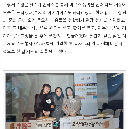
뉴
색
그렇게 수많은 활자가 인쇄소를 통해 비로소 생명을 얻어 매달 세상에
모습을 드러냈다(본지의 이야기이기도 하다). 당시 「현대종교」는 상담
과 문의 등이 오면 중요한 내용들을 취합해서 현장 취재를 진행하고,
이후 그 내용을 바탕으로 원고를 쓰고, 활자를 뽑고, 제목을 달며, 레
이아웃과 교정을 본 후에 월간지로 만들어졌다. 월간지 발송 날엔 지
금처럼 자원봉사자들과 함께 작업한 후 독자들과 각 서점에 배달하는
것으로 한 달 사역의 끝을 맺곤 했다.