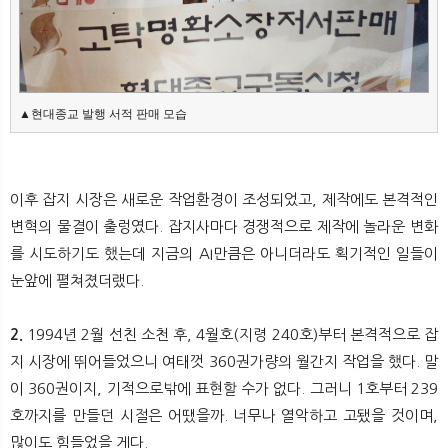
▲현대종교 발행 서적 판매 모습
이후 잡지 시장은 새로운 작업환경이 조성되었고, 제작에도 본격적인
변혁의 물결이 출렁였다. 잡지사마다 경쟁적으로 제작에 놀라운 변화
를 시도하기도 했는데 지금의 AI만큼은 아니더라도 획기적인 일들이
눈앞에 펼쳐졌더랬다.
2.
1994년 2월 선친 소천 후, 4월호(지령 240호)부터 본격적으로 잡
지 시장에 뛰어들었으니 여태껏 360권가량의 월간지 작업을 했다. 말
이 360권이지, 기적으로밖에 표현할 수가 없다. 그러니 1호부터 239
호까지를 만들던 시절은 어땠을까. 너무나 열악하고 고됐을 것이며,
많이도 힘들었을 게다.