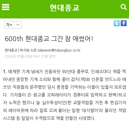
검색
600th 현대종교 그간 참 애썼어!
메
검
현대종교 | 탁지원 소장 takjiwon@hdjongkyo.co.kr
2026년 05월 04일 09시 27분 입력
1.
매캐한 기계 냄새가 진동하던 90년대 충무로. 인쇄소마다 책을 찍
어내던 웅장한 기계 소리와 함께 종이 잡지(책)와 신문을 만드느라 애
쓰던 직원들의 분주했던 당시 풍경을 기억하는 이들이 있을지 모르겠
다. 기자들이 쓴 원고를 오퍼레이터가 컴퓨터로 입력하고 완벽(하고
자 노력은 했으나 늘 실수투성이던)한 교열작업을 거친 후 편집기자
의 레이아웃에 따라 칼로 오려 붙이는 일명 ‘대지발이’라 불리던 작업
시스템 등 일일이 수작업으로 책을 만들던 시대였다.