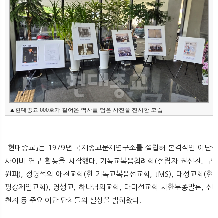
▲현대종교 600호가 걸어온 역사를 담은 사진을 전시한 모습
「현대종교」는 1979년 국제종교문제연구소를 설립해 본격적인 이단·
사이비 연구 활동을 시작했다. 기독교복음침례회(설립자 권신찬, 구
원파), 정명석의 애천교회(현 기독교복음선교회, JMS), 대성교회(현
평강제일교회), 영생교, 하나님의교회, 다미선교회 시한부종말론, 신
천지 등 주요 이단 단체들의 실상을 밝혀왔다.