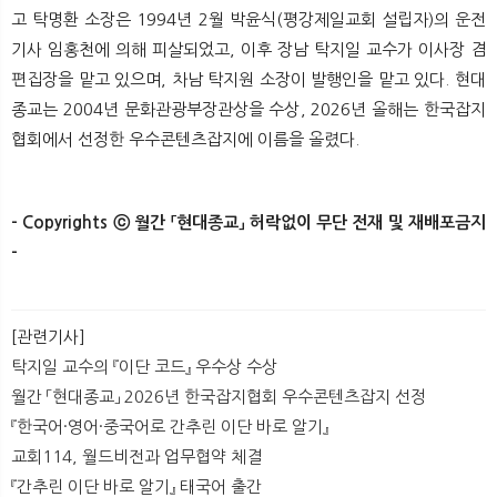
고 탁명환 소장은 1994년 2월 박윤식(평강제일교회 설립자)의 운전
기사 임홍천에 의해 피살되었고, 이후 장남 탁지일 교수가 이사장 겸
편집장을 맡고 있으며, 차남 탁지원 소장이 발행인을 맡고 있다. 현대
종교는 2004년 문화관광부장관상을 수상, 2026년 올해는 한국잡지
협회에서 선정한 우수콘텐츠잡지에 이름을 올렸다.
- Copyrights ⓒ 월간 「현대종교」 허락없이 무단 전재 및 재배포금지
-​
[관련기사]
탁지일 교수의 『이단 코드』 우수상 수상
월간 「현대종교」 2026년 한국잡지협회 우수콘텐츠잡지 선정
『한국어·영어·중국어로 간추린 이단 바로 알기』
교회114, 월드비전과 업무협약 체결
『간추린 이단 바로 알기』 태국어 출간