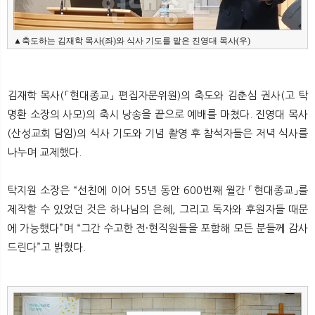
▲축도하는 김재학 목사(좌)와 식사 기도를 맡은 진영대 목사(우)
김재학 목사(「현대종교」 편집자문위원)의 축도와 김춘심 권사(고 탁
명환 소장의 사모)의 축시 낭송을 끝으로 예배를 마쳤다. 진영대 목사
(산성교회 담임)의 식사 기도와 기념 촬영 후 참석자들은 저녁 식사를
나누며 교제했다.
탁지원 소장은 “선친에 이어 55년 동안 600번째 월간 「현대종교」를
제작할 수 있었던 것은 하나님의 은혜, 그리고 독자와 후원자들 때문
에 가능했다”며 “그간 수고한 전·현직원들을 포함해 모든 분들께 감사
드린다”고 밝혔다.