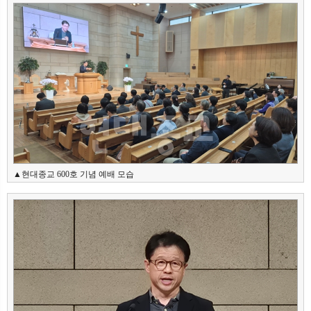
뉴
색
▲현대종교 600호 기념 예배 모습