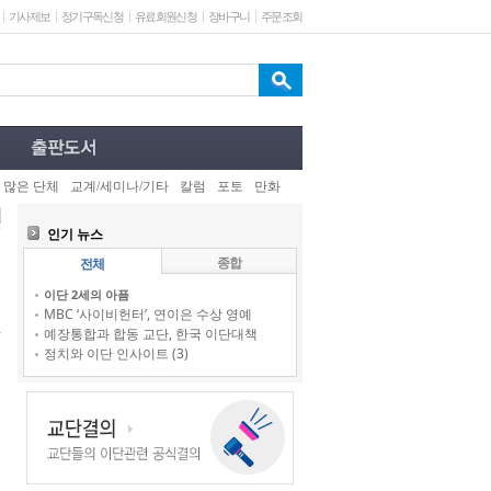
기사제보
정기구독신청
유료회원신청
장바구니
주문조회
 많은 단체
교계/세미나/기타
칼럼
포토
만화
인기 뉴스
종합
전체
이단 2세의 아픔
MBC ‘사이비헌터’, 연이은 수상 영예
예장통합과 합동 교단, 한국 이단대책
정치와 이단 인사이트 (3)