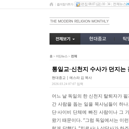
편집 08.07 (금) 10 : 34
전체뉴스
2
즐겨찾기추가
홈
>
이단뉴스
>
전체
통일교·신천지 수사가 던지는 
현대종교 | 에스라 김 목사
2026.03.24 07:07 입력
어느 날 독일의 한 신천지 탈퇴자가 필
간 사람을 돕는 일을 목사님들이 하나
단·사이비 단체에 빠진 사람이나 그 
왔기 때문이다. “그럼 독일에서는 이런
렇게 답했다. “치료사나 상담사가 하죠