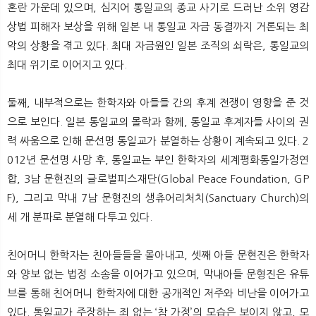
혼란 가운데 있으며, 심지어 통일교의 종교 사기로 드러난 소위 영감
상법 피해자 보상을 위해 일본 내 통일교 자금 동결까지 거론되는 최
악의 상황을 겪고 있다. 최대 자금원인 일본 조직의 쇠락은, 통일교의
최대 위기로 이어지고 있다.
둘째, 내부적으로는 한학자와 아들들 간의 후계 전쟁이 영향을 준 것
으로 보인다. 일본 통일교의 몰락과 함께, 통일교 후계자들 사이의 권
력 싸움으로 인해 문선명 통일교가 분열하는 상황이 계속되고 있다. 2
012년 문선명 사망 후, 통일교는 부인 한학자의 세계평화통일가정연
합, 3남 문현진의 글로벌피스재단(Global Peace Foundation, GP
F), 그리고 막내 7남 문형진의 생츄어리처치(Sanctuary Church)의
세 개 분파로 분열해 다투고 있다.
친어머니 한학자는 친아들들을 몰아내고, 셋째 아들 문현진은 한학자
와 양보 없는 법정 소송을 이어가고 있으며, 막내아들 문형진은 유튜
브를 통해 친어머니 한학자에 대한 공개적인 저주와 비난을 이어가고
있다. 통일교가 주장하는 죄 없는 ‘참 가정’의 모습은 보이지 않고, 모