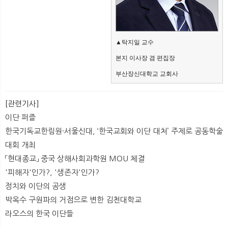
▲탁지일 교수 
본지 이사장 겸 편집장 
부산장신대학교 교회사
[관련기사]
이단 퍼즐
한국기독교한림원·서울신대, ‘한국교회와 이단 대처’ 주제로 공동학술
대회 개최
「현대종교」 중국 상해사회과학원 MOU 체결
'피해자'인가?, '생존자'인가?
정치와 이단의 공생
박옥수 구원파의 거점으로 변한 김천대학교
라오스의 한국 이단들