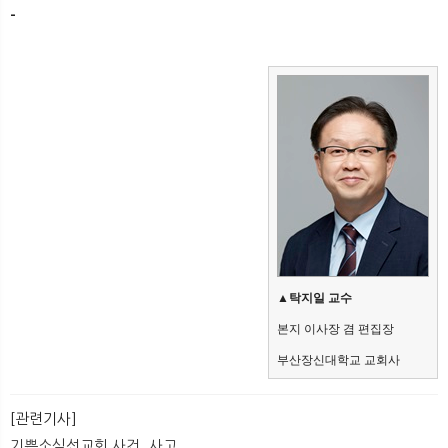
-​
​
▲
탁지일 교수
본지 이사장 겸 편집장 
[관련기사]
기쁜소식선교회 사건, 사고