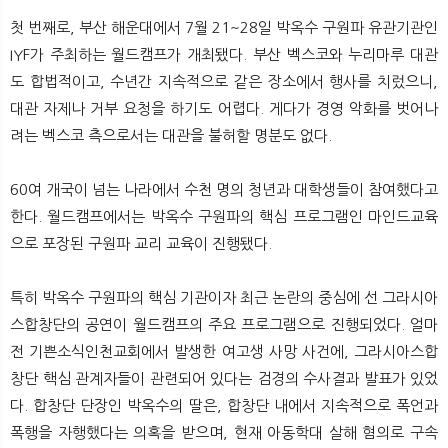
첫 번째로, 부산 해운대에서 7월 21~28일 박옥수 구원파 유관기관인
IYF가 주최하는 월드캠프가 개최됐다. 부산 벡스코와 누리마루 대관
도 합법적이고, 수년간 지속적으로 같은 장소에서 행사를 치렀으니,
대관 자제나 거부 요청을 하기도 어렵다. 게다가 경영 악화를 벗어나
려는 벡스코 측으로서는 대관을 불허할 명분도 없다.
60여 개국이 넘는 나라에서 수천 명의 청년과 대학생들이 참여했다고
한다. 월드캠프에서는 박옥수 구원파의 핵심 프로그램인 마인드교육
으로 포장된 구원파 교리 교육이 진행됐다.
특히 박옥수 구원파의 핵심 기관이자 최근 논란의 중심에 선 그라시아
스합창단의 공연이 월드캠프의 주요 프로그램으로 진행되었다. 얼마
전 기쁜소식인천교회에서 발생한 여고생 사망 사건에, 그라시아스합
창단 핵심 관계자들이 관련되어 있다는 검경의 수사결과 발표가 있었
다. 합창단 단장인 박옥수의 딸은, 합창단 내에서 지속적으로 폭언과
폭행을 자행했다는 의혹을 받으며, 현재 아동학대 살해 혐의로 구속