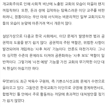
뉴
색
개교회주의로 인해 사회적 비난에 노출된 교회의 모습이 떠올라 왠지
꺼림칙하다. 또한, 돈과 성에 집착하는 탐욕스러운 이단 교주를 비판
하려니, 정통이라는 우산 아래 서식하는 비윤리적인 일부 교회지도자
들의 모습이 눈앞에 아른거려 역시 개운치 않다.
설상가상으로 다종교 한국 사회에서, 이단 문제가 발생하면 법과 공
권력의 도움을 받기 쉽지 않다. 공권력의 주된 역할은, 위법한 사항이
발견되어야 개입하는 ‘사후 처리’ 기능이다. 언론도 마찬가지다. 그나
마 심각한 수준의 문제라도 터져야 공론화하는 ‘사후 보도’ 역할이 일
반적이다. 그렇기에 ‘사전 예방’ 기능을 가진 교회의 무기력한 이단 대
처 현실이 아쉽기만 하다.
무엇보다도 최근 박옥수 구원파, 즉 기쁜소식선교회 문제가 수면으로
올라오고 있다. 그동안은 한국교회가 이단으로 규정해 경계하면서도,
합법적인 틀 안에서 주로 활동하는 까닭에 효과적인 대처방안을 찾기
가 쉽지 않았다.