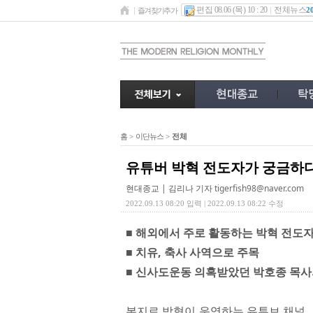
편집 08.06 (목) 10 : 20
전체뉴스
2
즐겨찾기추가
홈
>
이단뉴스
>
전체
유튜버 박혁 전도자가 궁금하
현대종교 | 김리나 기자
tigerfish98@naver.com
2022.09.13 08:20 입력 | 2022.09.13 08:22 수정
■ 해외에서 주로 활동하는 박혁 전도
■ 치유, 축사 사역으로 주목
■ 신사도운동 의혹받았던 박호종 목
본지로 박혁이 운영하는 유튜브 채널 〈B