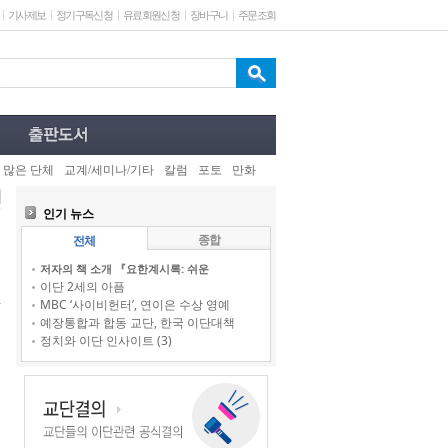
기사제보
정기구독신청
유료회원신청
장바구니
주문조회
 많은 단체
교계/세미나/기타
칼럼
포토
만화
인기 뉴스
종합
전체
저자의 책 소개 『요한계시록: 쉬운
이단 2세의 아픔
MBC ‘사이비헌터’, 연이은 수상 영예
예장통합과 합동 교단, 한국 이단대책
정치와 이단 인사이트 (3)