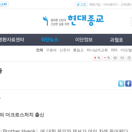
로그인
0,149
회원가입
마이페이지
고객센터
전체
구원파
신천지
통일교
하나님의교회
JMS
이단/말
다
자
사의 더크로스처치 출신
rother Hyeok〉에 대한 문의와 제보가 여러 차례 들어왔다.