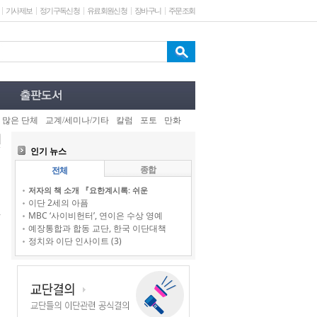
기사제보
정기구독신청
유료회원신청
장바구니
주문조회
 많은 단체
교계/세미나/기타
칼럼
포토
만화
인기 뉴스
종합
전체
저자의 책 소개 『요한계시록: 쉬운
이단 2세의 아픔
MBC ‘사이비헌터’, 연이은 수상 영예
예장통합과 합동 교단, 한국 이단대책
정치와 이단 인사이트 (3)