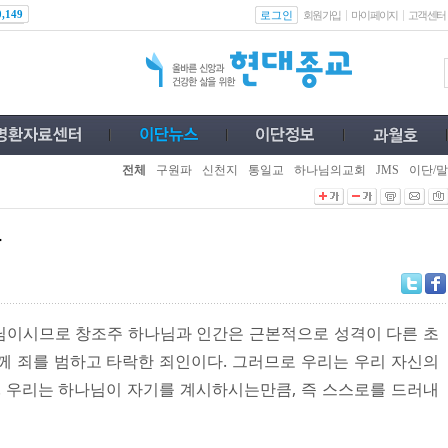
로그인
0,149
회원가입
마이페이지
고객센터
전체
구원파
신천지
통일교
하나님의교회
JMS
이단/말
다
님이시므로 창조주 하나님과 인간은 근본적으로 성격이 다른 초
께 죄를 범하고 타락한 죄인이다. 그러므로 우리는 우리 자신의
. 우리는 하나님이 자기를 계시하시는만큼, 즉 스스로를 드러내