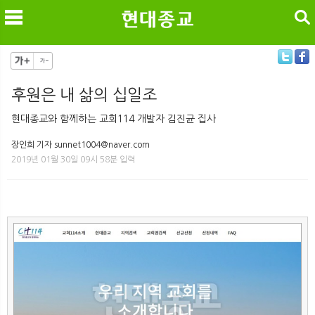
검색
후원은 내 삶의 십일조
메
검
현대종교와 함께하는 교회114 개발자 김진균 집사
장인희 기자 sunnet1004@naver.com
2019년 01월 30일 09시 58분 입력