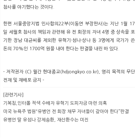
참사를 야기했다는 것이다.
한편 서울중앙지법 민사합의22부(이동연 부장판사)는 지난 1월 17
일 세월호 참사의 책임과 관련해 유 전 회장의 자녀 4명 중 상속을 포
기한 장남 대균씨를 제외한 유혁기·섬나·상나 등 3명에게 국가가 쓴
돈의 70%인 1700억 원을 내야 한다는 판결을 내린 바 있다.
- 저작권자 (C) 월간 현대종교(hdjongkyo.co.kr), 영리 목적의 무단
전재 및 재배포 금지 -
[관련기사]
기복침,인터폴 적색 수배자 유혁기 도피자금 마련 의혹
미국 뉴욕주 법원“유병언 전 회장 채무 자녀들이 갚아야 한다”판결
유병언 딸 유섬나 강제송환, 재산환수는 미진