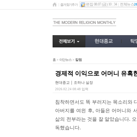
편집 08.07 (금) 10 : 34
전체뉴스
2
즐겨찾기추가
홈
>
이단뉴스
>
칼럼
경제적 이익으로 어머니 유혹한
현대종교 | 조하나 실장
2026.02.24 08:48 입력
침착하면서도 똑 부러지는 목소리와 다
아버지를 여읜 후, 아들은 어머니와 
삶의 전부라는 것을 잘 알았습니다. 
독했습니다.