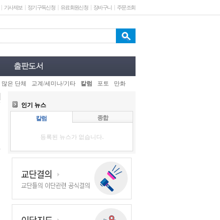
기사제보
정기구독신청
유료회원신청
장바구니
주문조회
 많은 단체
교계/세미나/기타
칼럼
포토
만화
인기 뉴스
종합
칼럼
등록된 뉴스가 없습니다.