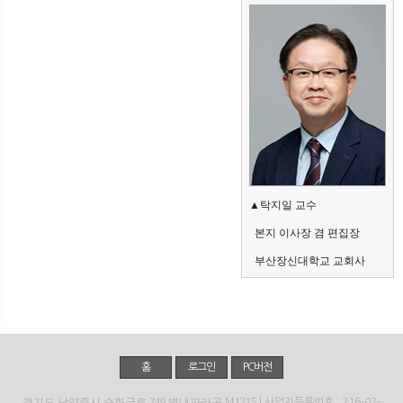
▲탁지일 교수 
  본지 이사장 겸 편집장 
  부산장신대학교 교회사
홈
로그인
PC버전
경기도 남양주시 순화궁로 249 별내파라곤 M1215
| 사업자등록번호 : 216-02-