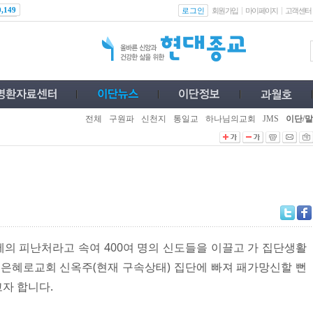
로그인
0,149
회원가입
마이페이지
고객센터
전체
구원파
신천지
통일교
하나님의교회
JMS
이단/말
의 피난처라고 속여 400여 명의 신도들을 이끌고 가 집단생활
 은혜로교회 신옥주(현재 구속상태) 집단에 빠져 패가망신할 뻔
자 합니다.