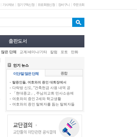
기사제보
정기구독신청
유료회원신청
장바구니
주문조회
 많은 단체
교계/세미나/기타
칼럼
포토
만화
인기 뉴스
종합
이단/말 많은 단체
탈증인들, 여호와의 증인 대회장에서
다락방 신도, “건축헌금 사용 내역 공
「현대종교」, 주님의교회 민사소송에
여호와의 증인 2세와 학교생활
여호와의 증인 탈퇴자를 돕는 탈퇴자들