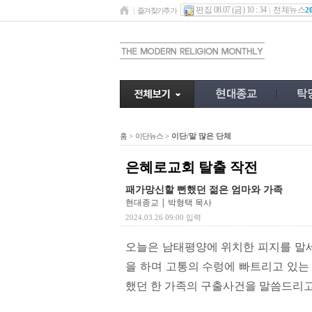
편집 08.07 (금) 10 : 34
전체뉴스
2
즐겨찾기추가
홈
>
이단뉴스
>
이단/말 많은 단체
은혜로교회 탈출 작전
패가망신할 뻔했던 젊은 엄마와 가족
현대종교 | 박형택 목사
2024.03.26 09:00 입력
오늘은 남태평양에 위치한 피지를 말세
을 하며 고통의 수렁에 빠트리고 있는
했던 한 가족의 구출사건을 말씀드리고