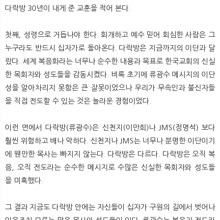
뉴
색
다락방 30년이 내게 준 교훈을 적어 본다.
첫째, 성령으로 거듭나야 한다. 회개하고 예수 믿어 회심한 사람은 그
누구라도 반드시 십자가로 돌아온다. 다락방은 지금까지의 이단과 달
랐다. 세계 복음화라는 너무나 순수한 내용과 목표로 한국교회의 신실
한 목회자와 성도들을 감동시켰다. 비록 초기에 류광수 메시지의 이단
성을 알아차리지 못함은 큰 잘못이었으나 우리가 무속인과 불신자들
을 직접 전도할 수 있는 것은 놀라운 경험이었다.
이런 면에서 다락방(류광수)은 신천지(이만희)나 JMS(정명석) 보다
훨씬 위험하고 배나 악하다. 신천지나 JMS는 너무나 분명한 이단이기
에 웬만한 목사는 빠지지 않는다. 다락방은 다르다. 다락방은 오직 복
음, 오직 전도라는 순수한 메시지로 수많은 신실한 목회자와 성도들
을 미혹했다.
그 결과 지금도 다락방 안에는 자신들이 십자가 구원의 길에서 벗어나