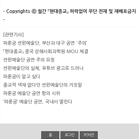
- Copyrights ⓒ 월간 「현대종교」 허락없이 무단 전재 및 재배포금지
-​
[관련기사]
파룬궁 션윈예술단, 부산과 대구 공연 '주의’
「현대종교」 중국 상해사회과학원 MOU 체결
션윈예술단 공연 주의 요청
션윈예술단의 실체, 유튜브 광고로 드러나
파룬궁이 알고 싶다
종교적 색채 없다던 션윈예술단의 거짓말
파룬궁 예술단 공연 항의 시위
‘파룬궁’ 예술단 공연, 국내서 열린다
홈
로그인
PC버전