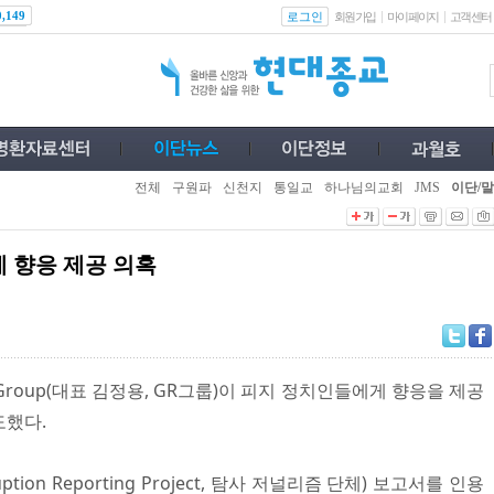
로그인
0,149
회원가입
마이페이지
고객센터
전체
구원파
신천지
통일교
하나님의교회
JMS
이단/말
 향응 제공 의혹
 Group(대표 김정용, GR그룹)이 피지 정치인들에게 향응을 제공
도했다.
rruption Reporting Project, 탐사 저널리즘 단체) 보고서를 인용