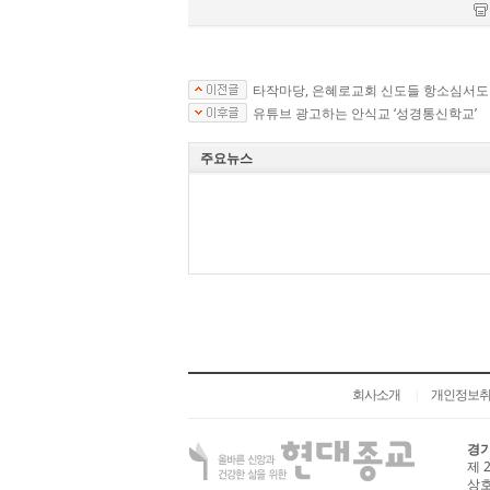
타작마당, 은혜로교회 신도들 항소심서도 
유튜브 광고하는 안식교 ‘성경통신학교’
주요뉴스
회사소개
개인정보
|
경기
제 
상호