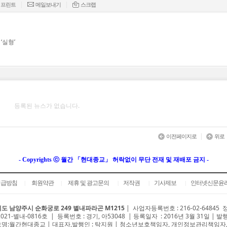
|
|
프린트
메일보내기
스크랩
‘실형’
등록된 뉴스가 없습니다.
|
이전페이지로
위로
- Copyrights ⓒ 월간 「현대종교」 허락없이 무단 전재 및 재배포 금지 -
취급방침
회원약관
제휴 및 광고문의
저작권
기사제보
인터넷신문윤
|
|
|
|
|
도 남양주시 순화궁로 249 별내파라곤 M1215
|
사업자등록번호 : 216-02-64845
2021-별내-0816호 | 등록번호 : 경기, 아53048 | 등록일자 : 2016년 3월 31일 | 발
명:월간현대종교 | 대표자,발행인 : 탁지원 | 청소년보호책임자, 개인정보관리책임자,