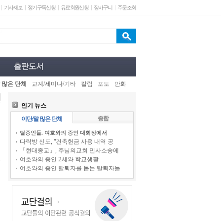
기사제보
정기구독신청
유료회원신청
장바구니
주문조회
 많은 단체
교계/세미나/기타
칼럼
포토
만화
인기 뉴스
종합
이단/말 많은 단체
탈증인들, 여호와의 증인 대회장에서
다락방 신도, “건축헌금 사용 내역 공
「현대종교」, 주님의교회 민사소송에
여호와의 증인 2세와 학교생활
여호와의 증인 탈퇴자를 돕는 탈퇴자들