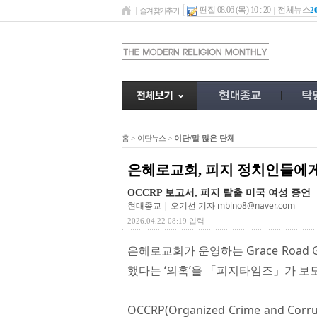
편집 08.06 (목) 10 : 20
전체뉴스
2
즐겨찾기추가
홈
>
이단뉴스
>
이단/말 많은 단체
은혜로교회, 피지 정치인들에게
OCCRP 보고서, 피지 탈출 미국 여성 증언
현대종교 | 오기선 기자
mblno8@naver.com
2026.04.22 08:19 입력
은혜로교회가 운영하는 Grace Road
했다는 ‘의혹’을 「피지타임즈」가 보
OCCRP(Organized Crime and Co