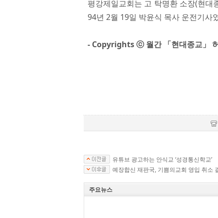
평강제일교회는 고 탁명환 소장(현대종교
94년 2월 19일 박윤식 목사 운전기
- Copyrights ⓒ 월간 「현대종교」
유튜브 광고하는 안식교 ‘성경통신학교’
예장합신 재판국, 기쁨의교회 영입 취소 
주요뉴스