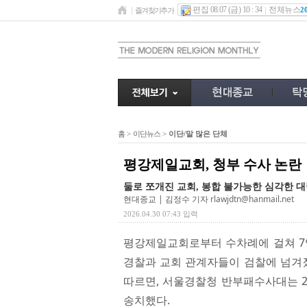
편집 08.07 (금) 10 : 34
전체뉴스
2
즐겨찾기추가
홈
>
이단뉴스
>
이단/말 많은 단체
평강제일교회, 청부 수사 논란
둘로 쪼개진 교회, 봉합 불가능한 심각한 
현대종교 | 김정수 기자
rlawjdtn@hanmail.net
2026.04.30 07:43 입력
평강제일교회로부터 수차례에 걸쳐 7억 
경찰과 교회 관계자들이 검찰에 넘겨졌
따르면, 서울경찰청 반부패수사대는 2월
송치했다.