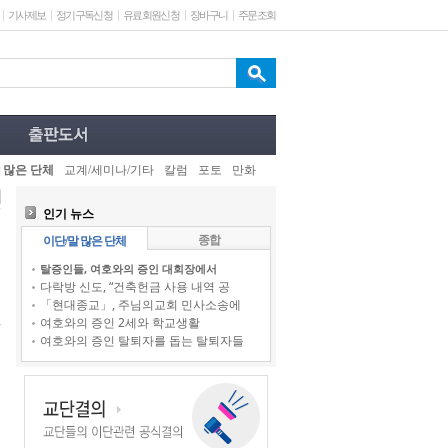
기사제보
정기구독신청
유료회원신청
장바구니
주문조회
 많은 단체
교계/세미나/기타
칼럼
포토
만화
인기 뉴스
종합
이단/말 많은 단체
탈증인들, 여호와의 증인 대회장에서
다락방 신도, “건축헌금 사용 내역 공
「현대종교」, 주님의교회 민사소송에
여호와의 증인 2세와 학교생활
여호와의 증인 탈퇴자를 돕는 탈퇴자들