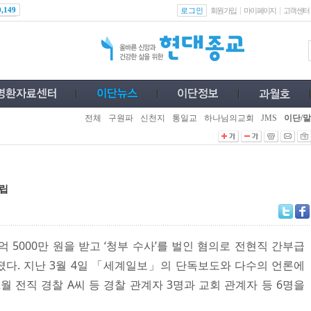
로그인
0,149
회원가입
마이페이지
고객센터
전체
구원파
신천지
통일교
하나님의교회
JMS
이단/말
대립
5000만 원을 받고 ‘청부 수사’를 벌인 혐의로 전현직 간부급
다. 지난 3월 4일 「세계일보」의 단독보도와 다수의 언론에
 전직 경찰 A씨 등 경찰 관계자 3명과 교회 관계자 등 6명을