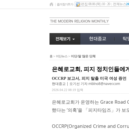
편집 08.06 (목) 10 : 20
전체뉴스
2
즐겨찾기추가
홈
>
이단뉴스
>
이단/말 많은 단체
은혜로교회, 피지 정치인들에게
OCCRP 보고서, 피지 탈출 미국 여성 증언
현대종교 | 오기선 기자
mblno8@naver.com
2026.04.22 08:19 입력
은혜로교회가 운영하는 Grace Road
했다는 ‘의혹’을 「피지타임즈」가 보
OCCRP(Organized Crime and Co