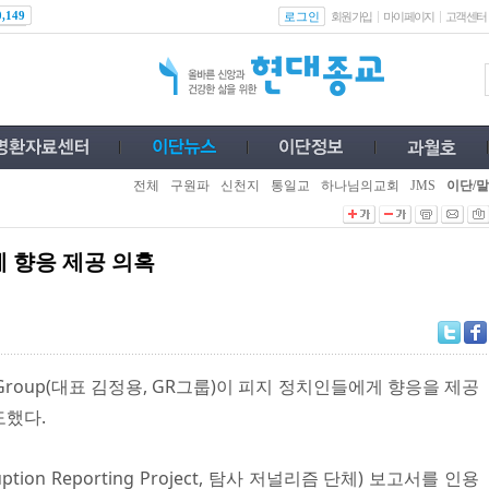
로그인
0,149
회원가입
마이페이지
고객센터
전체
구원파
신천지
통일교
하나님의교회
JMS
이단/말
 향응 제공 의혹
 Group(대표 김정용, GR그룹)이 피지 정치인들에게 향응을 제공
도했다.
rruption Reporting Project, 탐사 저널리즘 단체) 보고서를 인용