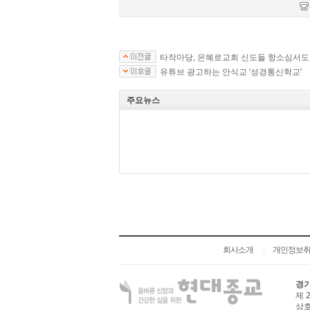
타작마당, 은혜로교회 신도들 항소심서도 
유튜브 광고하는 안식교 ‘성경통신학교’
주요뉴스
회사소개
개인정보
|
경기
제 
상호