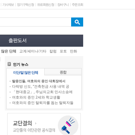
기사제보
정기구독신청
유료회원신청
장바구니
주문조회
 많은 단체
교계/세미나/기타
칼럼
포토
만화
인기 뉴스
종합
이단/말 많은 단체
탈증인들, 여호와의 증인 대회장에서
다락방 신도, “건축헌금 사용 내역 공
「현대종교」, 주님의교회 민사소송에
여호와의 증인 2세와 학교생활
여호와의 증인 탈퇴자를 돕는 탈퇴자들