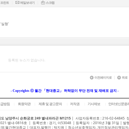
|
|
프린트
메일보내기
스크랩
‘실형’
등록된 뉴스가 없습니다.
|
이전페이지로
위로
- Copyrights ⓒ 월간 「현대종교」 허락없이 무단 전재 및 재배포 금지 -
취급방침
회원약관
제휴 및 광고문의
저작권
기사제보
인터넷신문윤
|
|
|
|
|
도 남양주시 순화궁로 249 별내파라곤 M1215
|
사업자등록번호 : 216-02-64845
2021-별내-0816호 | 등록번호 : 경기, 아53048 | 등록일자 : 2016년 3월 31일 | 발
명:월간현대종교 | 대표자,발행인 : 탁지원 | 청소년보호책임자, 개인정보관리책임자,