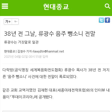
검색
38년 전 그날, 류광수 음주 뺑소니 전말
메
검
류광수는 거짓말로 일관
현대종교 | 김정수 기자 rlawjdtn@hanmail.net
2025년 04월 02일 08시 55분 입력
다락방(공식명칭 세계복음화전도협회) 류광수 목사가 38년 전 저지
른 ‘음주 뺑소니’ 사건에 대한 전말이 폭로되었다.
같은 교회 교역자였던 김재헌 대표(세종미래전략포럼)와의 인터뷰 내
용이 「투데이코리아」에 공개됐다.