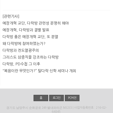
[관련기사]
예장개혁 교단, 다락방 관련성 분명히 해야
예장개혁, 다락방과 결별 발표
다락방 품은 예장개혁 교단, 또 분열
왜 다락방에 참여하였는가?
다락방과 전도열광주의
그리스도 삼중직을 강조하는 다락방
다락방, PD수첩 그 이후
“복음이란 무엇인가?” 탈다락 신학 세미나 개최
홈
로그인
PC버전
경기도 남양주시 순화궁로 249 별내파라곤 M1215
| 사업자등록번호 : 216-02-
64845