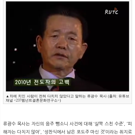
뉴
색
▲차에 치인 사람이 전혀 다치치 않았다고 말하는 류광수 목사 (출처: 유튜브 
채널 <237렘넌트결혼문화연구소>)
류광수 목사는 자신의 음주 뺑소니 사건에 대해 ‘살짝 스친 수준’, ‘피
해자는 다치지 않아’, ‘성찬식에서 남은 포도주 마신 것’이라는 취지로