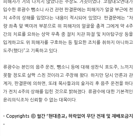
피해자가 거의 다치지 않았다는 주장도 거짓이었다. 코람대오연대가
입수한 류광수 뺑소니 사건 관련 판결문에는 피해자가 얼굴 부근에 전
치 4주의 상해를 입었다는 내용이 적시되어 있었다. 판결문에는 “차
량 좌측 앞 백미러 부분으로 위 피해자의 얼굴을 충격 그에게 약 4주
간의 치료를 요하는 상악 우측 중 절치 치관 파절 및 치아탐구상 등을
입게하고도 위 피해자를 구호하는 등 필요한 조치를 취하지 아니하고
도주(했다)”고 기록하고 있다.
류광수는 본인의 음주 운전, 뺑소니 등에 대해 성찬식 포도주, 느끼지
못할 정도로 살짝 스친 것이라고 주장해 왔다. 하지만 당시 언론과 관
계자, 판결문에 의하면, 또래 목사들과의 술자리 후 음주 운전을 하다
가 전치 4주의 상해를 입힌 것으로 밝혀졌다. 류광수에 대한 기본적인
윤리의식조차 신뢰할 수 없는 대목이다.
- Copyrights ⓒ 월간 「현대종교」 허락없이 무단 전재 및 재배포금지
-​​