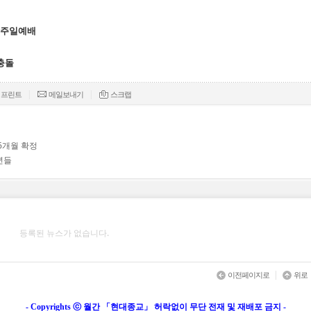
속 주일예배
충돌
|
|
프린트
메일보내기
스크랩
6개월 확정
년들
등록된 뉴스가 없습니다.
|
이전페이지로
위로
- Copyrights ⓒ 월간 「현대종교」 허락없이 무단 전재 및 재배포 금지 -