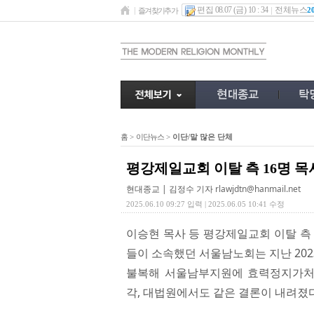
편집 08.07 (금) 10 : 34
전체뉴스
2
즐겨찾기추가
홈
>
이단뉴스
>
이단/말 많은 단체
평강제일교회 이탈 측 16명 목
현대종교 | 김정수 기자
rlawjdtn@hanmail.net
2025.06.10 09:27 입력 | 2025.06.05 10:41 수정
이승현 목사 등 평강제일교회 이탈 측 
들이 소속했던 서울남노회는 지난 202
불복해 서울남부지원에 효력정지가처
각, 대법원에서도 같은 결론이 내려졌다