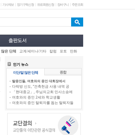
기사제보
정기구독신청
유료회원신청
장바구니
주문조회
 많은 단체
교계/세미나/기타
칼럼
포토
만화
인기 뉴스
종합
이단/말 많은 단체
탈증인들, 여호와의 증인 대회장에서
다락방 신도, “건축헌금 사용 내역 공
「현대종교」, 주님의교회 민사소송에
여호와의 증인 2세와 학교생활
여호와의 증인 탈퇴자를 돕는 탈퇴자들