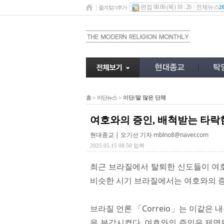
편집 08.06 (목) 10 : 20
전체뉴스
2
즐겨찾기추가
홈
>
이단뉴스
>
이단/말 많은 단체
여호와의 증인, 배척받는 타락
현대종교 | 오기선 기자
mblno8@naver.com
2025.05.15 08:50 입력
최근 브라질에서 탈퇴한 신도들이 여호
비슷한 시기 브라질에서는 여호와의 증
브라질 언론 「Correio」는 이같은
을 부각시켰다. 여호와의 증인은 제명된