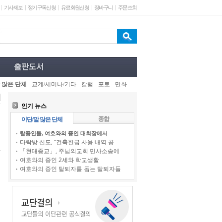
기사제보
정기구독신청
유료회원신청
장바구니
주문조회
 많은 단체
교계/세미나/기타
칼럼
포토
만화
인기 뉴스
종합
이단/말 많은 단체
탈증인들, 여호와의 증인 대회장에서
다락방 신도, “건축헌금 사용 내역 공
「현대종교」, 주님의교회 민사소송에
여호와의 증인 2세와 학교생활
여호와의 증인 탈퇴자를 돕는 탈퇴자들