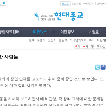
로그인
0,149
회원가입
마이페이지
고객센터
전체
구원파
신천지
통일교
하나님의교회
JMS
이단/말
한 사람들
와의 증인 단체를 고소하기 위해 준비 중인 것으로 보인다. 또
인에 대한 항의 시위도 열렸다.
 내용을 자세히 보도하면서 배척 관행, 즉 왕따 교리에 대한 문제점
 신도들을 배척해 교류하지 못하도록 하고 있다. 2019년 여호