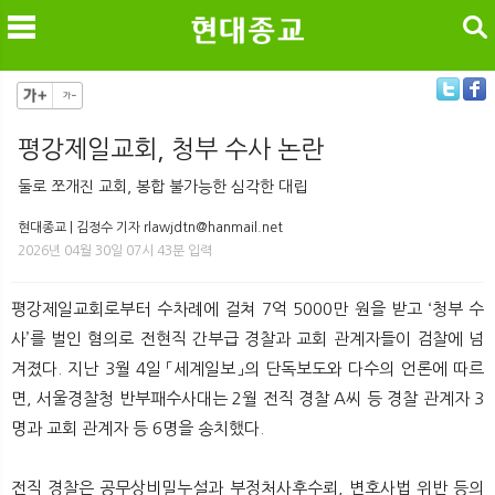
검색
평강제일교회, 청부 수사 논란
메
검
둘로 쪼개진 교회, 봉합 불가능한 심각한 대립
현대종교 | 김정수 기자 rlawjdtn@hanmail.net
2026년 04월 30일 07시 43분 입력
평강제일교회로부터 수차례에 걸쳐 7억 5000만 원을 받고 ‘청부 수
사’를 벌인 혐의로 전현직 간부급 경찰과 교회 관계자들이 검찰에 넘
겨졌다. 지난 3월 4일 「세계일보」의 단독보도와 다수의 언론에 따르
면, 서울경찰청 반부패수사대는 2월 전직 경찰 A씨 등 경찰 관계자 3
명과 교회 관계자 등 6명을 송치했다.
전직 경찰은 공무상비밀누설과 부정처사후수뢰, 변호사법 위반 등의