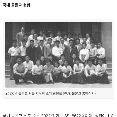
국내 몰몬교 현황
▲1956년 몰몬교 서울 지부의 초기 회원들 (춮처: 몰몬교 홈페이지)
국내 몰몬교 신도 수는 2021년 기준 8만 8622명이다. 성전이 1곳,