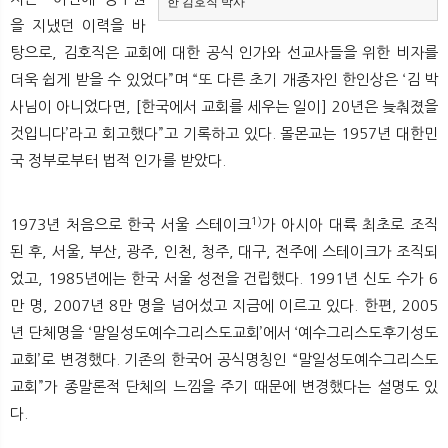
한 김호직 박사
을 지냈던 이력을 바
탕으로, 김호직은 교회에 대한 공식 인가와 선교사들을 위한 비자를
더욱 쉽게 받을 수 있었다”며 “또 다른 초기 개종자인 한인상은 ‘김 박
사님이 아니었다면, [한국에서 교회를 세우는 일이] 20년은 늦춰졌을
것입니다’라고 회고했다”고 기록하고 있다. 몰몬교는 1957년 대한민
국 정부로부터 법적 인가를 받았다.
1)
1973년 처음으로 한국 서울 스테이크
가 아시아 대륙 최초로 조직
된 후, 서울, 부산, 광주, 인천, 청주, 대구, 전주에 스테이크가 조직되
었고, 1985년에는 한국 서울 성전을 건립했다. 1991년 신도 수가 6
만 명, 2007년 8만 명을 넘어섰고 지금에 이르고 있다. 한편, 2005
년 단체명을 ‘말일성도예수그리스도교회’에서 ‘예수그리스도후기성도
교회’로 변경했다. 기존의 한국어 공식명칭인 “말일성도예수그리스도
교회”가 종말론적 단체의 느낌을 주기 때문에 변경했다는 설명도 있
다.