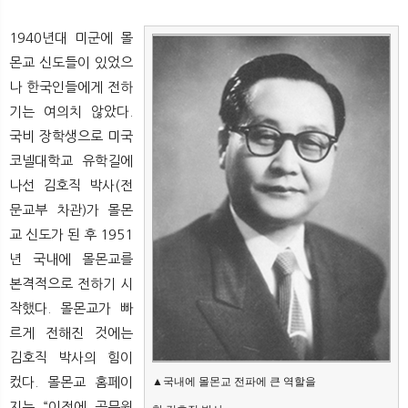
뉴
색
1940년대 미군에 몰
몬교 신도들이 있었으
나 한국인들에게 전하
기는 여의치 않았다.
국비 장학생으로 미국
코넬대학교 유학길에
나선 김호직 박사(전
문교부 차관)가 몰몬
교 신도가 된 후 1951
년 국내에 몰몬교를
본격적으로 전하기 시
작했다. 몰몬교가 빠
르게 전해진 것에는
김호직 박사의 힘이
컸다. 몰몬교 홈페이
▲국내에 몰몬교 전파에 큰 역할을
지는 “이전에 공무원