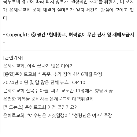
국무부의 경고에 따라 피지 정부가 ‘결정적인 조치’를 취할지, 이 조치
가 은혜로교회 문제 해결의 실마리가 될지 세간의 관심이 모이고 있
다.
- Copyrights ⓒ 월간 「현대종교」 허락없이 무단 전재 및 재배포금지
-
[관련기사]
은혜로교회, 아직 끝나지 않은 이야기
[종합]은혜로교회 신옥주, 추가 징역 4년 6개월 확정
2024년 이단 및 말 많은 단체 뉴스 TOP 10
은혜로교회 신옥주 아들, 피지 교도관 11명에게 향응 제공
온전한 회복을 준비하는 은혜로교회 대책위원회
[카드뉴스] 은혜로교회 어떤 곳인가요?
은혜로교회, “예수님은 거짓말쟁이” “성령님은 여자” 주장