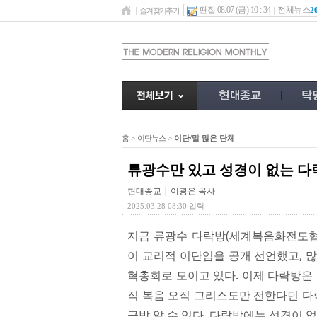
편집 08.07 (금) 10 : 34
전체뉴스
2
즐겨찾기추가
홈
>
이단뉴스
>
이단/말 많은 단체
류광수만 있고 성경이 없는 다
현대종교 | 이광은 목사
2025.03.28 08:30 입력
지금 류광수 다락방(세계복음화전도협회
이 교리적 이단임을 공개 선언했고, 
혁총회로 모이고 있다. 이제 다락방은
직 복음 오직 그리스도만 전한다던 다
금방 알 수 있다. 다락방에는 성경이 없