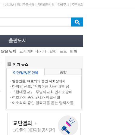
기사제보
정기구독신청
유료회원신청
장바구니
주문조회
 많은 단체
교계/세미나/기타
칼럼
포토
만화
인기 뉴스
종합
이단/말 많은 단체
탈증인들, 여호와의 증인 대회장에서
다락방 신도, “건축헌금 사용 내역 공
「현대종교」, 주님의교회 민사소송에
여호와의 증인 2세와 학교생활
여호와의 증인 탈퇴자를 돕는 탈퇴자들