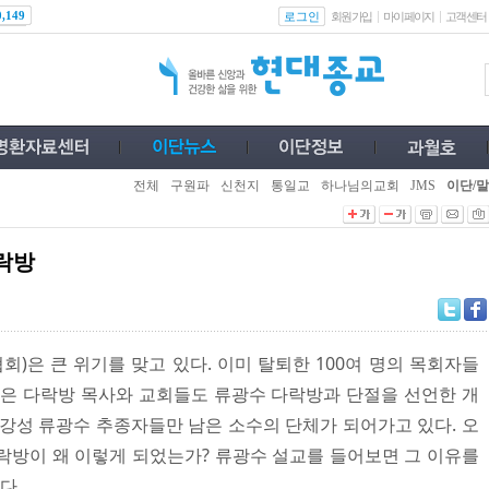
로그인
0,149
회원가입
마이페이지
고객센터
전체
구원파
신천지
통일교
하나님의교회
JMS
이단/말
락방
)은 큰 위기를 맞고 있다. 이미 탈퇴한 100여 명의 목회자들
많은 다락방 목사와 교회들도 류광수 다락방과 단절을 선언한 개
 강성 류광수 추종자들만 남은 소수의 단체가 되어가고 있다. 오
락방이 왜 이렇게 되었는가? 류광수 설교를 들어보면 그 이유를
다.