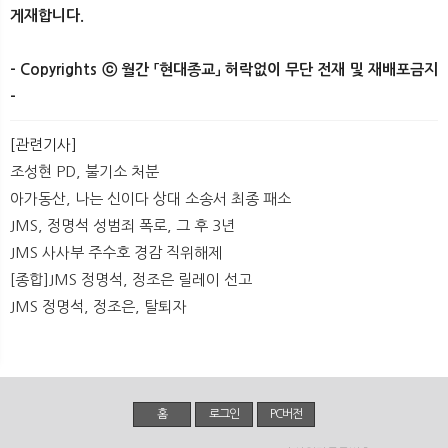
게재합니다.
- Copyrights ⓒ 월간 「현대종교」 허락없이 무단 전재 및 재배포금지
-
[관련기사]
조성현 PD, 불기소 처분
아가동산, 나는 신이다 상대 소송서 최종 패소
JMS, 정명석 성범죄 폭로, 그 후 3년
JMS 사사부 주수호 경감 직위해제
[종합]JMS 정명석, 정조은 릴레이 선고
JMS 정명석, 정조은, 탈퇴자
홈
로그인
PC버전