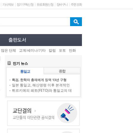
기사제보
정기구독신청
유료회원신청
장바구니
주문조회
 많은 단체
교계/세미나/기타
칼럼
포토
만화
인기 뉴스
종합
통일교
특검, 한학자 총재에게 징역 13년 구형
일본 통일교, 해산명령 이후 본격적인
튀르키예의 페토(FETO)와 통일교의 데