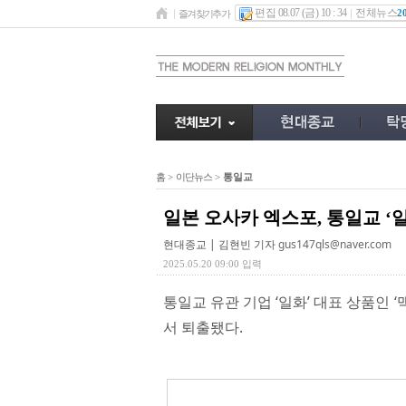
편집 08.07 (금) 10 : 34
전체뉴스
2
즐겨찾기추가
홈
>
이단뉴스
>
통일교
일본 오사카 엑스포, 통일교 ‘
현대종교 | 김현빈 기자
gus147qls@naver.com
2025.05.20 09:00 입력
통일교 유관 기업 ‘일화’ 대표 상품인
서 퇴출됐다.