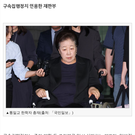
뉴
색
구속집행정지 인용한 재판부
▲통일교 한학자 총재(출처: 「국민일보」)