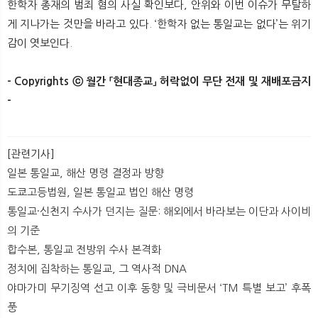
한학자 총재의 범죄 혐의 사실 확인보다, 안위와 이번 이슈가 무탈하
게 지나가는 것만을 바라고 있다. ‘한학자 없는 통일교는 없다’는 위기
감이 엿보인다.​
- Copyrights ⓒ 월간 「현대종교」 허락없이 무단 전재 및 재배포금지
-
[관련기사]
일본 통일교, 해산 명령 결정과 방향
도쿄고등법원, 일본 통일교 법인 해산 명령
통일교·신천지 수사가 던지는 질문: 해외에서 바라보는 이단과 사이비
의 기준
합수본, 통일교 전방위 수사 본격화
정치에 집착하는 통일교, 그 역사적 DNA
야마가미 무기징역 선고 이후 동향 및 극비문서 ‘TM 특별 보고’ 후폭
풍