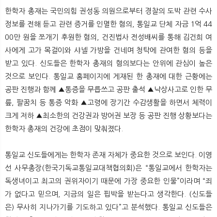
한학자 총재는 국민의힘 권성동 의원으로부터 경찰의 도박 관련 수사
정보를 전해 듣고 관련 증거를 인멸한 혐의, 통일교 단체 자금 1억 44
00만 원을 쪼개기 후원한 혐의, 건진법사 전성배씨를 통해 김건희 여
사에게 고가 목걸이와 샤넬 가방을 건네며 청탁에 관여한 혐의 등을
받고 있다. 신도들은 한학자 총재의 혐의보다는 안위에 관심이 높은
것으로 보인다. 통일교 홈페이지에 게재된 한 총재에 대한 근황에는
공판 진행과 함께 ▲통증을 무릅쓰고 공판 출석 ▲낙상사고로 인한 무
릎, 팔꿈치 등 통증 악화 ▲고령에 장기간 수감생활을 하면서 체력이
크게 저하 ▲최소한의 건강권과 방어권 보장 등 공판 진행 상황보다는
한학자 총재의 건강에 초점이 맞춰졌다.
통일교 신도들에게는 한학자 존재 자체가 중요한 것으로 보인다. 이영
선 사무총장(한국기독교통일교대책협의회)은 “통일교에서 한학자는
독생녀이고 최고의 권위자이기 때문에 가장 중요한 인물”이라며 “죄
가 없다고 믿으며, 지금의 일은 핍박을 받는다고 생각한다. (신도들
은) 무사히 지나가기를 기도하고 있다”고 분석했다. 통일교 신도들은