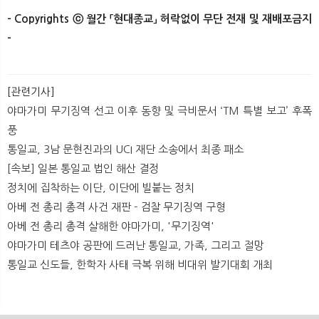
- Copyrights ⓒ 월간 「현대종교」 허락없이 무단 전재 및 재배포금지
-
[관련기사]
야마가미 무기징역 선고 이후 동향 및 극비문서 ‘TM 특별 보고’ 후폭
풍
통일교, 3남 문현진과의 UCI 재단 소송에서 최종 패소
[속보] 일본 통일교 법인 해산 결정
정치에 집착하는 이단, 이단에 빌붙는 정치
아베 전 총리 총격 사건 재판 - 검찰 무기징역 구형
아베 전 총리 총격 살해한 야마가미, '무기징역'
야마가미 테츠야 공판에 드러난 통일교, 가족, 그리고 절망
통일교 신도들, 한학자 사태 극복 위해 비대위 발기대회 개최