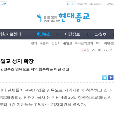
로그인
0,149
회원가입
마이페이지
고객센터
전체
구원파
신천지
통일교
하나님의교회
JMS
이단/말
통일교 성지 확장
▲크루즈 명목으로 지역 침투하는 이단 경고
이비 단체들이 관광사업을 명목으로 지역사회에 침투하고 있다
합회(총회장 민현기 목사)는 지난 4월 26일 청평장로교회(장익
 뿌리내린 이단들을 고발하는 기자회견을 열었다.