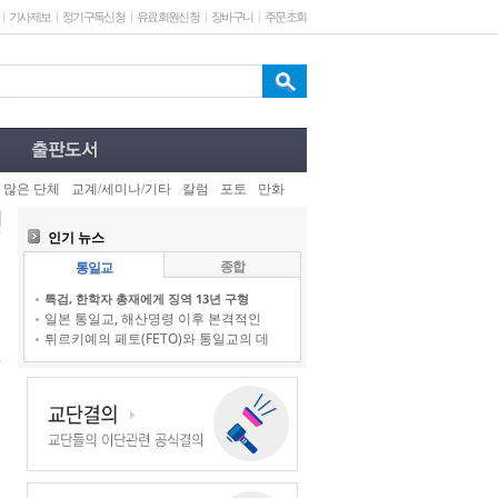
기사제보
정기구독신청
유료회원신청
장바구니
주문조회
 많은 단체
교계/세미나/기타
칼럼
포토
만화
인기 뉴스
종합
통일교
특검, 한학자 총재에게 징역 13년 구형
일본 통일교, 해산명령 이후 본격적인
튀르키예의 페토(FETO)와 통일교의 데