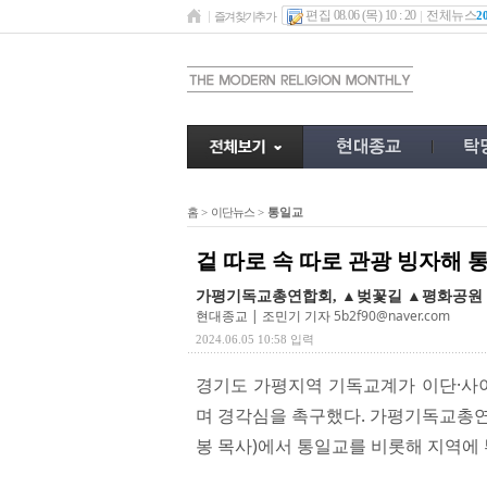
편집 08.06 (목) 10 : 20
전체뉴스
2
즐겨찾기추가
홈
>
이단뉴스
>
통일교
겉 따로 속 따로 관광 빙자해 
가평기독교총연합회, ▲벚꽃길 ▲평화공원 
현대종교 | 조민기 기자
5b2f90@naver.com
2024.06.05 10:58 입력
경기도 가평지역 기독교계가 이단·사
며 경각심을 촉구했다. 가평기독교총연
봉 목사)에서 통일교를 비롯해 지역에