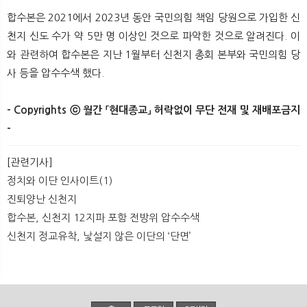
합수본은 2021에서 2023년 동안 국민의힘 책임 당원으로 가입한 신
천지 신도 수가 약 5만 명 이상인 것으로 파악한 것으로 알려진다. 이
와 관련하여 합수본은 지난 1월부터 신천지 총회 본부와 국민의힘 당
사 등을 압수수색 했다. ​
- Copyrights ⓒ 월간 「현대종교」 허락없이 무단 전재 및 재배포금지
-​ ​
[관련기사]
정치와 이단 인사이트(1)
진퇴양난 신천지
합수본, 신천지 12지파 포함 전방위 압수수색
신천지 정교유착, 낯설지 않은 이단의 ‘단면’