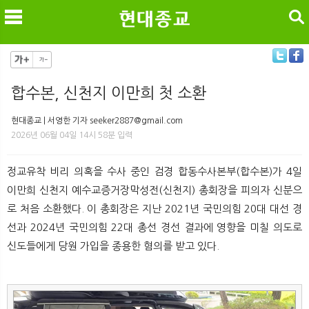
검색
합수본, 신천지 이만희 첫 소환
메
검
현대종교 | 서영한 기자 seeker2887@gmail.com
2026년 06월 04일 14시 58분 입력
정교유착 비리 의혹을 수사 중인 검경 합동수사본부(합수본)가 4일
이만희 신천지 예수교증거장막성전(신천지) 총회장을 피의자 신분으
로 처음 소환했다. 이 총회장은 지난 2021년 국민의힘 20대 대선 경
선과 2024년 국민의힘 22대 총선 경선 결과에 영향을 미칠 의도로
신도들에게 당원 가입을 종용한 혐의를 받고 있다.