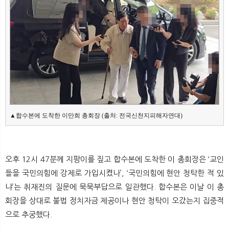
뉴
색
▲합수본에 도착한 이만희 총회장 (출처: 전국신천지피해자연대)
오후 12시 47분께 지팡이를 짚고 합수본에 도착한 이 총회장은 ‘교인
들을 국민의힘에 강제로 가입시켰나’, ‘국민의힘에 현안 청탁한 적 있
냐’는 취재진의 질문에 묵묵부답으로 일관했다. 합수본은 이날 이 총
회장을 상대로 불법 정치자금 제공이나 현안 청탁이 오갔는지 집중적
으로 추궁했다.